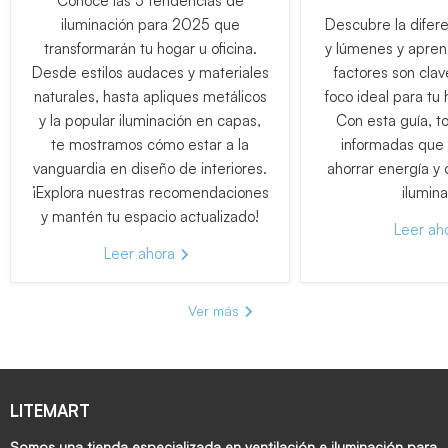
Conoce las 5 tendencias de
iluminación para 2025 que
Descubre la difere
transformarán tu hogar u oficina.
y lúmenes y apre
Desde estilos audaces y materiales
factores son clav
naturales, hasta apliques metálicos
foco ideal para tu
y la popular iluminación en capas,
Con esta guía, t
te mostramos cómo estar a la
informadas que 
vanguardia en diseño de interiores.
ahorrar energía y 
¡Explora nuestras recomendaciones
ilumina
y mantén tu espacio actualizado!
Leer ah
Leer ahora
Ver más
LITEMART
Somos una tienda especializada en ventilación e iluminación para