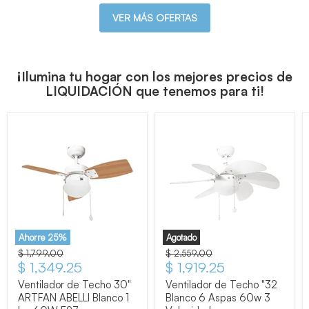
VER MÁS OFERTAS
¡Ilumina tu hogar con los mejores precios de
LIQUIDACIÓN que tenemos para ti!
Ahorre
25
%
Agotado
Precio original
$ 1,799.00
Precio original
$ 2,559.00
Precio actual
$ 1,349.25
Precio actual
$ 1,919.25
Ventilador de Techo 30"
Ventilador de Techo "32
ARTFAN ABELLI Blanco 1
Blanco 6 Aspas 60w 3