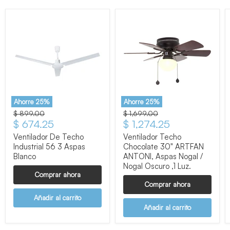
Ahorre
25
%
Ahorre
25
%
Precio original
$ 899.00
Precio original
$ 1,699.00
Precio actual
$ 674.25
Precio actual
$ 1,274.25
Ventilador De Techo
Ventilador Techo
Industrial 56 3 Aspas
Chocolate 30" ARTFAN
Blanco
ANTONI, Aspas Nogal /
Nogal Oscuro ,1 Luz.
Comprar ahora
Comprar ahora
Añadir al carrito
Añadir al carrito