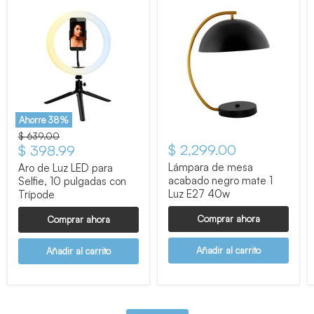
Ahorre
38
%
Precio original
$ 639.00
$ 2,299.00
Precio actual
$ 398.99
Lámpara de mesa
Aro de Luz LED para
acabado negro mate 1
Selfie, 10 pulgadas con
Luz E27 40w
Trípode
Comprar ahora
Comprar ahora
Añadir al carrito
Añadir al carrito