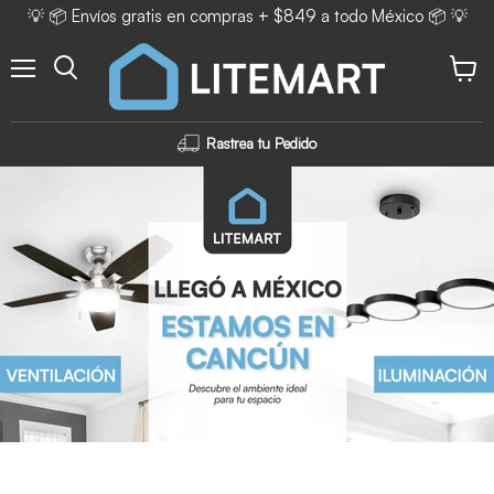
💡 📦 Envíos gratis en compras + $849 a todo México 📦 💡
Menú
Ver ca
Rastrea tu Pedido