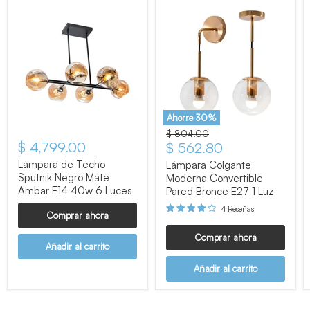
Ahorre
30
%
Precio original
$ 804.00
$ 4,799.00
Precio actual
$ 562.80
Lámpara de Techo
Lámpara Colgante
Sputnik Negro Mate
Moderna Convertible
Ambar E14 40w 6 Luces
Pared Bronce E27 1 Luz
4 Reseñas
Comprar ahora
Comprar ahora
Añadir al carrito
Añadir al carrito