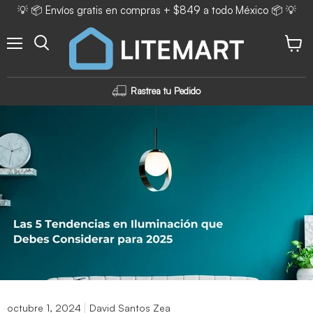
💡 📦 Envíos gratis en compras + $849 a todo México 📦 💡
Menú
Ver ca
Rastrea tu Pedido
octubre 1, 2024
David Santos Zea