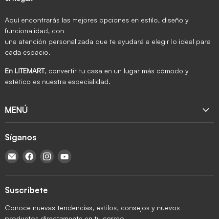
Aquí encontrarás las mejores opciones en estilo, diseño y
funcionalidad, con
una atención personalizada que te ayudará a elegir lo ideal para
cada espacio.
En LITEMART
, convertir tu casa en un lugar más cómodo y
estético es nuestra especialidad.
MENÚ
Síganos
Encuéntrenos en Correo electrónico
Encuéntrenos en Facebook
Encuéntrenos en Instagram
Encuéntrenos en YouTube
Suscríbete
Conoce nuevas tendencias, estilos, consejos y nuevos
productos directamente en tu correo.