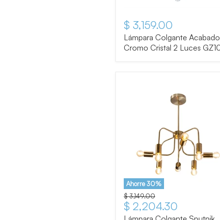
$ 3,159.00
Lámpara Colgante Acabado
Cromo Cristal 2 Luces GZ1
Ahorre
30
%
Precio original
$ 3,149.00
Precio actual
$ 2,204.30
Lámpara Colgante Sputnik