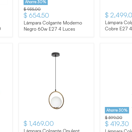
Ahorre
30
%
Precio original
$ 935.00
$ 2,499.
Precio actual
$ 654.50
Lámpara Col
Lámpara Colgante Moderno
0
Cobre E27 
Negro 60w E27 4 Luces
Ahorre
30
%
Precio original
$ 599.00
$ 1,469.00
Precio ac
$ 419.30
Lámpara Colgante Opulent
Lámpara Col