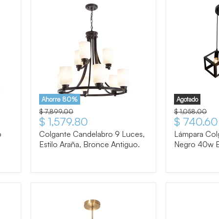
Ahorre
80
%
Agotado
Precio original
$ 7,899.00
Precio original
$ 1,058.00
Precio actual
$ 1,579.80
Precio ac
$ 740.60
o
Colgante Candelabro 9 Luces,
Lámpara Col
Estilo Araña, Bronce Antiguo.
Negro 40w E