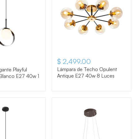
$ 2,499.00
tual
Lámpara de Techo Opulent
ante Playful
Antique E27 40w 8 Luces
Blanco E27 40w 1