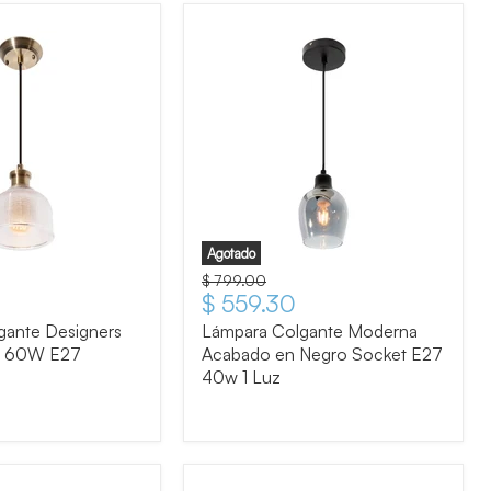
Agotado
Precio original
$ 799.00
tual
Precio actual
$ 559.30
gante Designers
Lámpara Colgante Moderna
z 60W E27
Acabado en Negro Socket E27
40w 1 Luz