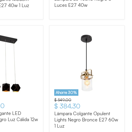
Luces E27 40w
E27 40w 1 Luz
Ahorre
30
%
Precio original
$ 549.00
00
Precio actual
$ 384.30
gante LED
Lámpara Colgante Opulent
ro Luz Cálida 12w
Lights Negro Bronce E27 60w
1 Luz