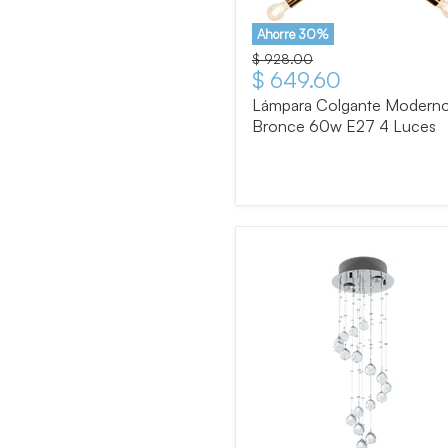
Ahorre
30
%
Precio original
$ 928.00
Precio actual
$ 649.60
Lámpara Colgante Modern
Bronce 60w E27 4 Luces