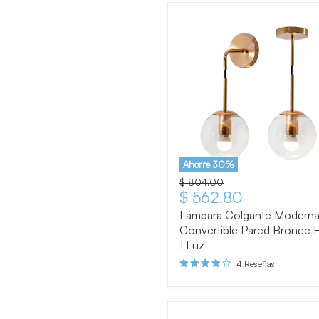
Ahorre
30
%
Precio original
$ 804.00
Precio actual
$ 562.80
Lámpara Colgante Modern
Convertible Pared Bronce 
1 Luz
4 Reseñas