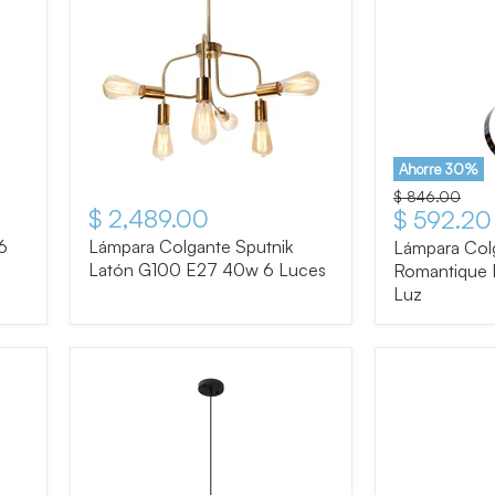
Ahorre
30
%
Precio original
$ 846.00
$ 2,489.00
Precio ac
$ 592.20
6
Lámpara Colgante Sputnik
Lámpara Colg
Latón G100 E27 40w 6 Luces
Romantique 
Luz