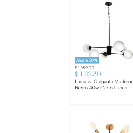
Ahorre
30
%
Precio original
$ 1,589.00
Precio actual
$ 1,112.30
Lámpara Colgante Modern
Negro 40w E27 6 Luces