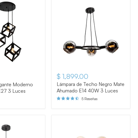
$ 1,899.00
tual
Lámpara de Techo Negro Mate
gante Moderno
Ahumado E14 40W 3 Luces
27 3 Luces
5 Reseñas