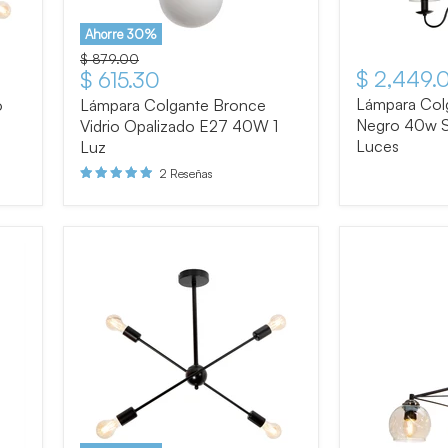
Ahorre
30
%
Precio original
$ 879.00
$ 2,449.
Precio actual
$ 615.30
Lámpara Col
o
Lámpara Colgante Bronce
Negro 40w S
Vidrio Opalizado E27 40W 1
Luces
Luz
2 Reseñas