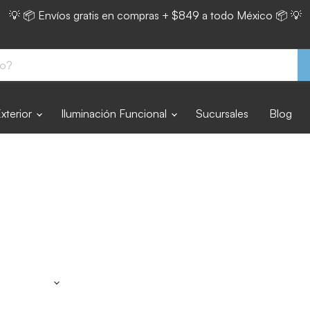
💡 📦 Envíos gratis en compras + $849 a todo México 📦 💡
Exterior
Iluminación Funcional
Sucursales
Blog