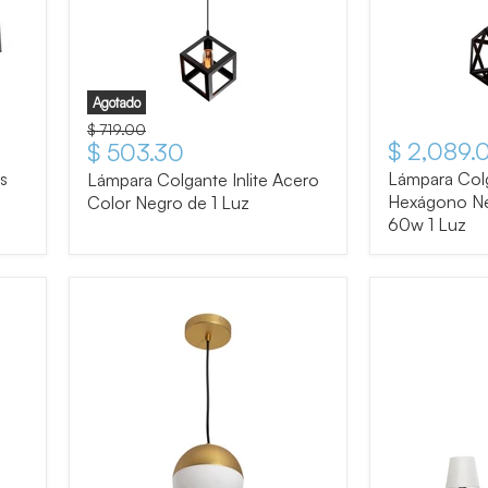
Agotado
Precio original
$ 719.00
$ 2,089.
Precio actual
$ 503.30
s
Lámpara Col
Lámpara Colgante Inlite Acero
Hexágono N
Color Negro de 1 Luz
60w 1 Luz