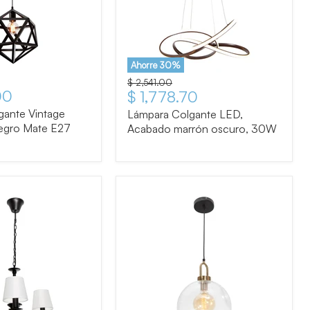
Ahorre
30
%
Precio original
$ 2,541.00
00
Precio actual
$ 1,778.70
gante Vintage
Lámpara Colgante LED,
egro Mate E27
Acabado marrón oscuro, 30W