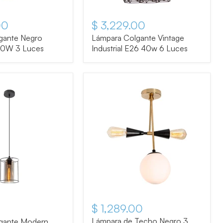
00
$ 3,229.00
gante Negro
Lámpara Colgante Vintage
40W 3 Luces
Industrial E26 40w 6 Luces
$ 1,289.00
tual
Lámpara de Techo Negro 3
gante Modern