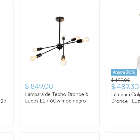
Ahorre
30
%
Precio original
$ 699.00
$ 849.00
Precio ac
$ 489.30
Lámpara de Techo Bronce 6
a
Lámpara Col
Luces E27 60w mod negro
E27
Bronce 1 Lu