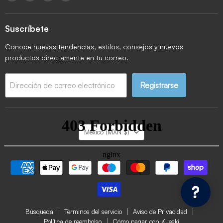
Suscríbete
Conoce nuevas tendencias, estilos, consejos y nuevos
productos directamente en tu correo.
Registrarse
Dirección de correo electrónico
País
México
(MXN $)
Búsqueda
Términos del servicio
Aviso de Privacidad
Política de reembolso
Cómo pagar con Kueski