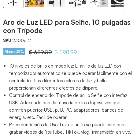
Aro de Luz LED para Selfie, 10 pulgadas
con Trípode
SKU
23006-2
Precio original
$ 639.00
Precio actual
$ 398.99
Ahorre
38
%
10 niveles de brillo en modo luz: El anillo de luz LED con
temporizador automático se puede operar fácilmente con el
controlador. Los diferentes colores de luz y brillo
proporcionan diferentes efectos de disparo.
Control de encendido: Trípode de anillo Selfie con interfaz
USB. Adecuado para la mayoría de los dispositivos que
admiten puertos USB, p. B. PC, adaptadores, bancos de
energía, etc. Fácil de operar
Recomendación de Uso: Luz de anillo se puede usar para
grabar videos de YouTube, TikTok, vlog, transmisión en vivo,