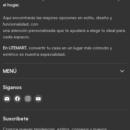
el hogar.
Aquí encontrarás las mejores opciones en estilo, diseño y
funcionalidad, con
una atención personalizada que te ayudará a elegir lo ideal para
cada espacio.
En LITEMART
, convertir tu casa en un lugar más cómodo y
estético es nuestra especialidad.
MENÚ
Síganos
Encuéntrenos en Correo electrónico
Encuéntrenos en Facebook
Encuéntrenos en Instagram
Encuéntrenos en YouTube
Suscríbete
Conoce nuevas tendencias, estilos, consejos y nuevos