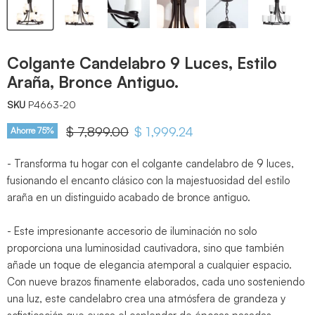
Colgante Candelabro 9 Luces, Estilo
Araña, Bronce Antiguo.
SKU
P4663-20
Precio original
$ 7,899.00
Precio actual
$ 1,999.24
Ahorre
75
%
- Transforma tu hogar con el colgante candelabro de 9 luces,
fusionando el encanto clásico con la majestuosidad del estilo
araña en un distinguido acabado de bronce antiguo.
- Este impresionante accesorio de iluminación no solo
proporciona una luminosidad cautivadora, sino que también
añade un toque de elegancia atemporal a cualquier espacio.
Con nueve brazos finamente elaborados, cada uno sosteniendo
una luz, este candelabro crea una atmósfera de grandeza y