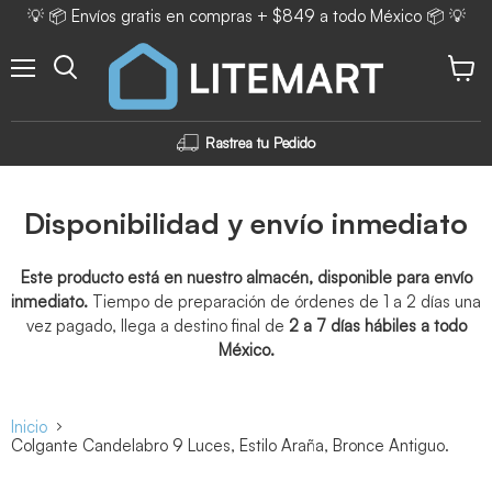
💡 📦 Envíos gratis en compras + $849 a todo México 📦 💡
Menú
Ver ca
Rastrea tu Pedido
Disponibilidad y envío inmediato
Este producto está en nuestro almacén, disponible para envío
inmediato.
Tiempo de preparación de órdenes de 1 a 2 días una
vez pagado, llega a destino final de
2 a 7 días hábiles a todo
México.
Inicio
Colgante Candelabro 9 Luces, Estilo Araña, Bronce Antiguo.