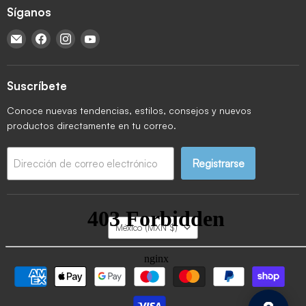
Síganos
Encuéntrenos en Correo electrónico
Encuéntrenos en Facebook
Encuéntrenos en Instagram
Encuéntrenos en YouTube
Suscríbete
Conoce nuevas tendencias, estilos, consejos y nuevos
productos directamente en tu correo.
Registrarse
Dirección de correo electrónico
País
México
(MXN $)