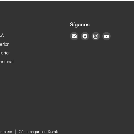
Síganos
AA
Encuéntrenos en Correo ele
Encuéntrenos en Face
Encuéntrenos en
Encuéntren
erior
terior
ncional
eembolso
Cómo pagar con Kueski