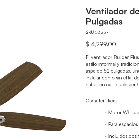
Ventilador d
Pulgadas
SKU
53237
Precio actual
$ 4,299.00
El ventilador Builder Plu
estilo informal y tradic
aspa de 52 pulgadas, una
instalar con o sin el kit 
caber en casi cualquier h
Características
·
Motor Whisper
·
Para espacios 
·
Incluidos dos 