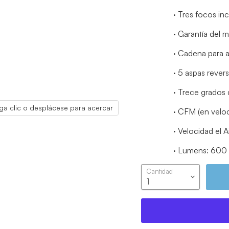
·
Tres focos in
·
Garantía del m
·
Cadena para a
·
5 aspas revers
·
Trece grados d
ga clic o desplácese para acercar
·
CFM (en veloc
·
Velocidad el 
·
Lumens: 600
Cantidad