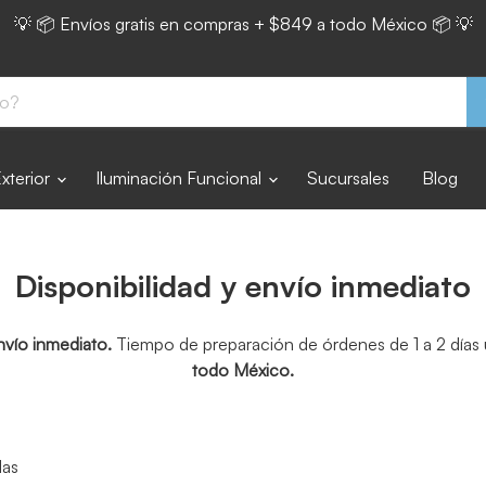
💡 📦 Envíos gratis en compras + $849 a todo México 📦 💡
Exterior
Iluminación Funcional
Sucursales
Blog
Disponibilidad y envío inmediato
nvío inmediato.
Tiempo de preparación de órdenes de 1 a 2 días u
todo México.
das