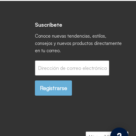
Suscríbete
ctrónico
book
 Instagram
os en YouTube
Conoce nuevas tendencias, estilos,
consejos y nuevos productos directamente
en tu correo.
Dirección de correo electrónico
Registrarse
País