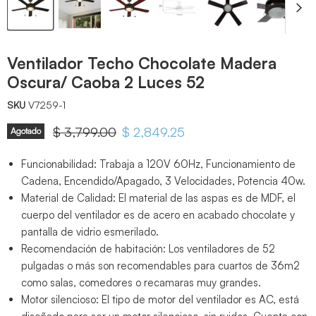
Ventilador Techo Chocolate Madera
Oscura/ Caoba 2 Luces 52
SKU
V7259-1
Precio original
$ 3,799.00
Precio actual
$ 2,849.25
Agotado
Funcionabilidad: Trabaja a 120V 60Hz, Funcionamiento de
Cadena, Encendido/Apagado, 3 Velocidades, Potencia 40w.
Material de Calidad: El material de las aspas es de MDF, el
cuerpo del ventilador es de acero en acabado chocolate y
pantalla de vidrio esmerilado.
Recomendación de habitación: Los ventiladores de 52
pulgadas o más son recomendables para cuartos de 36m2
como salas, comedores o recamaras muy grandes.
Motor silencioso: El tipo de motor del ventilador es AC, está