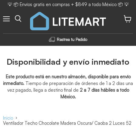
💡 📦 Envíos gratis en compras + $849 a todo México 📦 💡
Menú
Ver ca
Rastrea tu Pedido
Disponibilidad y envío inmediato
Este producto está en nuestro almacén, disponible para envío
inmediato.
Tiempo de preparación de órdenes de 1 a 2 días una
vez pagado, llega a destino final de
2 a 7 días hábiles a todo
México.
Inicio
Ventilador Techo Chocolate Madera Oscura/ Caoba 2 Luces 52