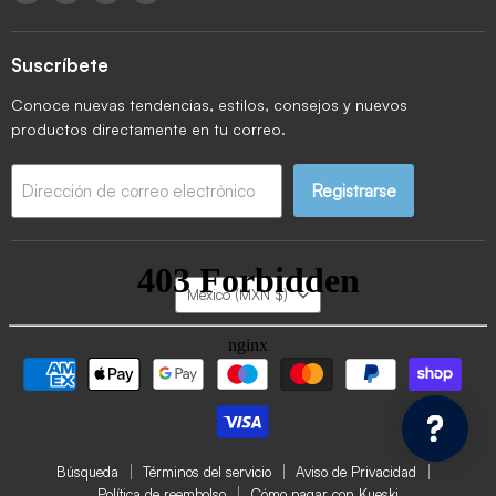
Suscríbete
Conoce nuevas tendencias, estilos, consejos y nuevos
productos directamente en tu correo.
Registrarse
Dirección de correo electrónico
País
México
(MXN $)
Búsqueda
Términos del servicio
Aviso de Privacidad
Política de reembolso
Cómo pagar con Kueski