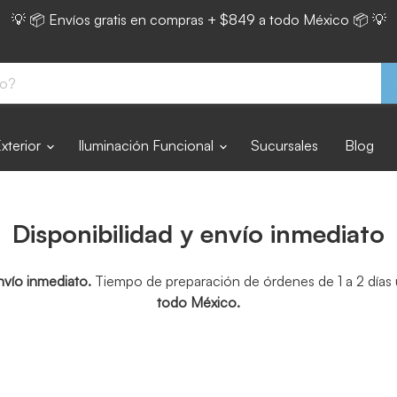
💡 📦 Envíos gratis en compras + $849 a todo México 📦 💡
Exterior
Iluminación Funcional
Sucursales
Blog
Disponibilidad y envío inmediato
nvío inmediato.
Tiempo de preparación de órdenes de 1 a 2 días u
todo México.