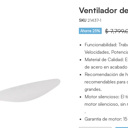
Ventilador d
SKU
21437-1
Precio or
$ 7,799.
Ahorre
25
%
Funcionabilidad: Tra
Velocidades, Potenci
Material de Calidad: E
de acero en acabado b
Recomendación de hab
recomendables para 
grandes.
Motor silencioso: El 
motor silencioso, sin
.
Garantía de motor: 15 