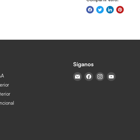
Síganos
AA
Encuéntrenos en Correo ele
Encuéntrenos en Face
Encuéntrenos en
Encuéntren
erior
terior
ncional