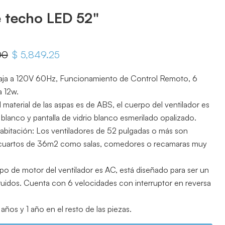
e techo LED 52"
iginal
00
Precio actual
$ 5,849.25
baja a 120V 60Hz, Funcionamiento de Control Remoto, 6
a 12w.
l material de las aspas es de ABS, el cuerpo del ventilador es
lanco y pantalla de vidrio blanco esmerilado opalizado.
itación: Los ventiladores de 52 pulgadas o más son
cuartos de 36m2 como salas, comedores o recamaras muy
tipo de motor del ventilador es AC, está diseñado para ser un
 ruidos. Cuenta con 6 velocidades con interruptor en reversa
años y 1 año en el resto de las piezas.