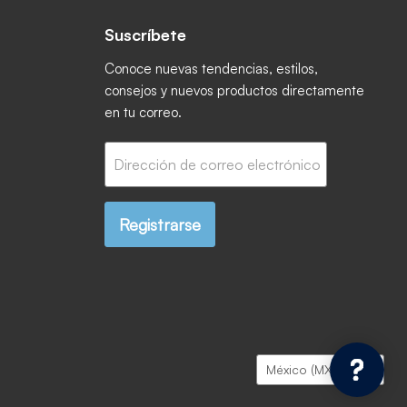
Suscríbete
ctrónico
book
 Instagram
os en YouTube
Conoce nuevas tendencias, estilos,
consejos y nuevos productos directamente
en tu correo.
Dirección de correo electrónico
Registrarse
País
México
(MXN $)