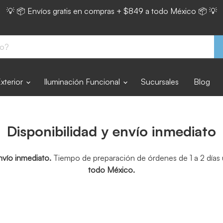
💡 📦 Envíos gratis en compras + $849 a todo México 📦 💡
Exterior
Iluminación Funcional
Sucursales
Blog
Disponibilidad y envío inmediato
nvío inmediato.
Tiempo de preparación de órdenes de 1 a 2 días u
todo México.