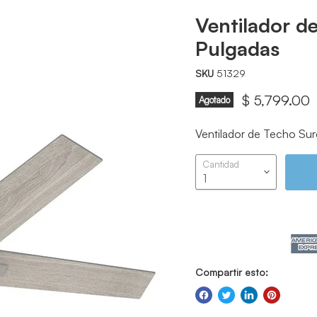
Ventilador d
Pulgadas
SKU
51329
Precio actu
$ 5,799.00
Agotado
Ventilador de Techo Sur
Cantidad
Compartir esto: