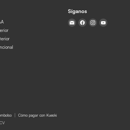
Síganos
AA
Encuéntrenos en Correo ele
Encuéntrenos en Face
Encuéntrenos en
Encuéntren
erior
terior
ncional
eembolso
Cómo pagar con Kueski
 CV