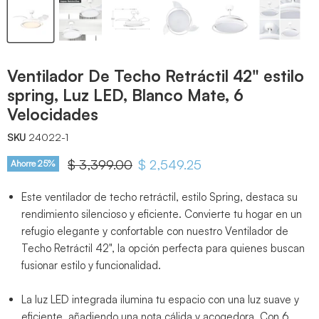
Ventilador De Techo Retráctil 42" estilo
spring, Luz LED, Blanco Mate, 6
Velocidades
SKU
24022-1
Precio original
$ 3,399.00
Precio actual
$ 2,549.25
Ahorre
25
%
Este ventilador de techo retráctil, estilo Spring, destaca su
rendimiento silencioso y eficiente. Convierte tu hogar en un
refugio elegante y confortable con nuestro Ventilador de
Techo Retráctil 42", la opción perfecta para quienes buscan
fusionar estilo y funcionalidad.
La luz LED integrada ilumina tu espacio con una luz suave y
eficiente, añadiendo una nota cálida y acogedora. Con 6