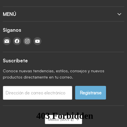
MENÚ
Síganos
Encuéntrenos en Correo electrónico
Encuéntrenos en Facebook
Encuéntrenos en Instagram
Encuéntrenos en YouTube
Suscríbete
Conoce nuevas tendencias, estilos, consejos y nuevos
productos directamente en tu correo.
Registrarse
Dirección de correo electrónico
País
México
(MXN $)