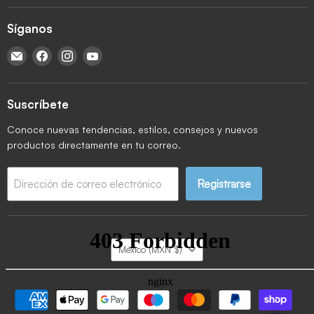
Síganos
Encuéntrenos en Correo electrónico
Encuéntrenos en Facebook
Encuéntrenos en Instagram
Encuéntrenos en YouTube
Suscríbete
Conoce nuevas tendencias, estilos, consejos y nuevos
productos directamente en tu correo.
Registrarse
Dirección de correo electrónico
País
México
(MXN $)