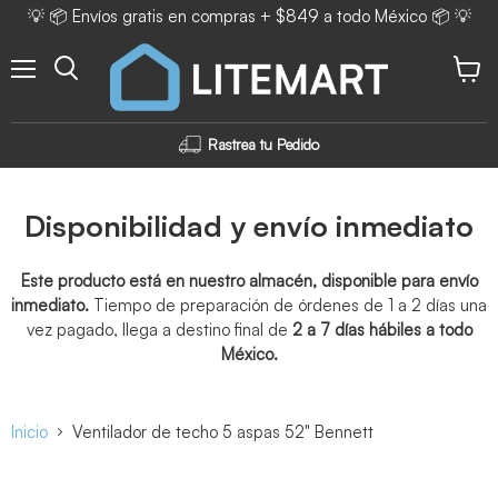
💡 📦 Envíos gratis en compras + $849 a todo México 📦 💡
Menú
Ver ca
Rastrea tu Pedido
Disponibilidad y envío inmediato
Este producto está en nuestro almacén, disponible para envío
inmediato.
Tiempo de preparación de órdenes de 1 a 2 días una
vez pagado, llega a destino final de
2 a 7 días hábiles a todo
México.
Inicio
Ventilador de techo 5 aspas 52" Bennett