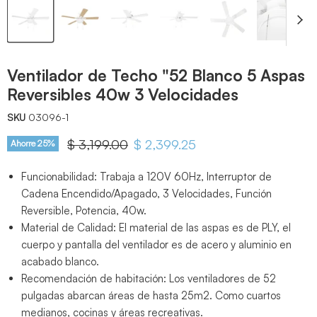
Ventilador de Techo "52 Blanco 5 Aspas
Reversibles 40w 3 Velocidades
SKU
03096-1
Precio original
$ 3,199.00
Precio actual
$ 2,399.25
Ahorre
25
%
Funcionabilidad: Trabaja a 120V 60Hz, Interruptor de
Cadena Encendido/Apagado, 3 Velocidades, Función
Reversible, Potencia, 40w.
Material de Calidad: El material de las aspas es de PLY, el
cuerpo y pantalla del ventilador es de acero y aluminio en
acabado blanco.
Recomendación de habitación: Los ventiladores de 52
pulgadas abarcan áreas de hasta 25m2. Como cuartos
medianos, cocinas y áreas recreativas.