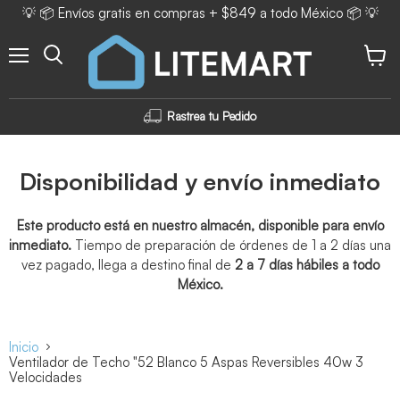
💡 📦 Envíos gratis en compras + $849 a todo México 📦 💡
Menú
Ver ca
Rastrea tu Pedido
Disponibilidad y envío inmediato
Este producto está en nuestro almacén, disponible para envío
inmediato.
Tiempo de preparación de órdenes de 1 a 2 días una
vez pagado, llega a destino final de
2 a 7 días hábiles a todo
México.
Inicio
Ventilador de Techo "52 Blanco 5 Aspas Reversibles 40w 3
Velocidades