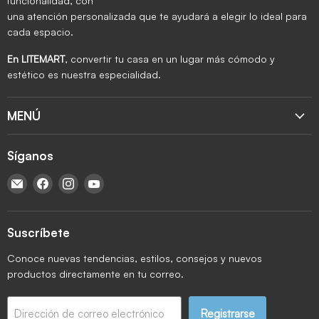
funcionalidad, con
una atención personalizada que te ayudará a elegir lo ideal para
cada espacio.
En LITEMART
, convertir tu casa en un lugar más cómodo y
estético es nuestra especialidad.
MENÚ
Síganos
Encuéntrenos en Correo electrónico
Encuéntrenos en Facebook
Encuéntrenos en Instagram
Encuéntrenos en YouTube
Suscríbete
Conoce nuevas tendencias, estilos, consejos y nuevos
productos directamente en tu correo.
Registrarse
Dirección de correo electrónico