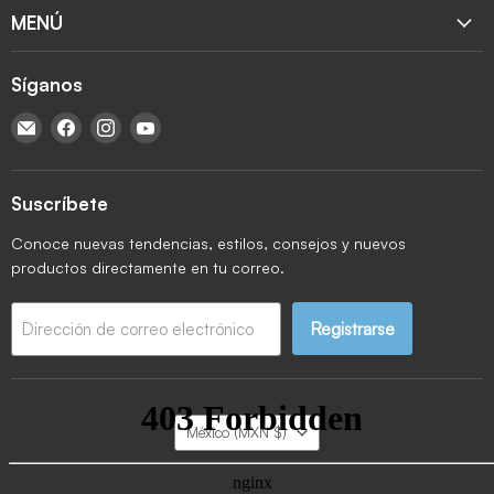
MENÚ
Síganos
Encuéntrenos en Correo electrónico
Encuéntrenos en Facebook
Encuéntrenos en Instagram
Encuéntrenos en YouTube
Suscríbete
Conoce nuevas tendencias, estilos, consejos y nuevos
productos directamente en tu correo.
Registrarse
Dirección de correo electrónico
País
México
(MXN $)