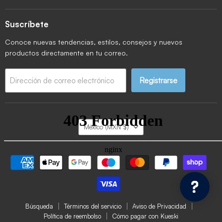
Suscríbete
Conoce nuevas tendencias, estilos, consejos y nuevos
productos directamente en tu correo.
Registrarse
Dirección de correo electrónico
País
México
(MXN $)
Búsqueda
Términos del servicio
Aviso de Privacidad
Política de reembolso
Cómo pagar con Kueski