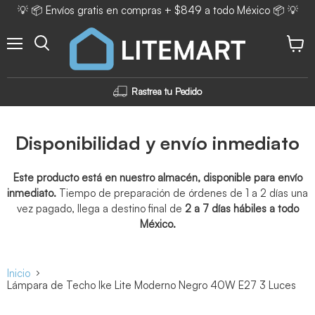
💡 📦 Envíos gratis en compras + $849 a todo México 📦 💡
Menú
Ver ca
Rastrea tu Pedido
Disponibilidad y envío inmediato
Este producto está en nuestro almacén, disponible para envío
inmediato.
Tiempo de preparación de órdenes de 1 a 2 días una
vez pagado, llega a destino final de
2 a 7 días hábiles a todo
México.
Inicio
Lámpara de Techo Ike Lite Moderno Negro 40W E27 3 Luces