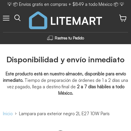
💡 📦 Envíos gratis en compras + $849 a todo México 📦 💡
Menú
Ver ca
Rastrea tu Pedido
Disponibilidad y envío inmediato
Este producto está en nuestro almacén, disponible para envío
inmediato.
Tiempo de preparación de órdenes de 1 a 2 días una
vez pagado, llega a destino final de
2 a 7 días hábiles a todo
México.
Inicio
Lampara para exterior negro 2L E27 10W París