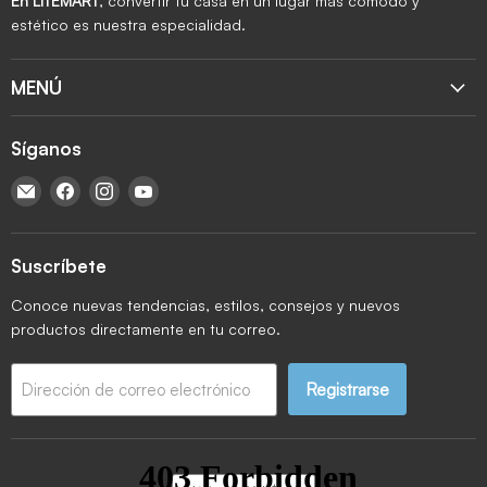
En LITEMART
, convertir tu casa en un lugar más cómodo y
estético es nuestra especialidad.
MENÚ
Síganos
Encuéntrenos en Correo electrónico
Encuéntrenos en Facebook
Encuéntrenos en Instagram
Encuéntrenos en YouTube
Suscríbete
Conoce nuevas tendencias, estilos, consejos y nuevos
productos directamente en tu correo.
Registrarse
Dirección de correo electrónico