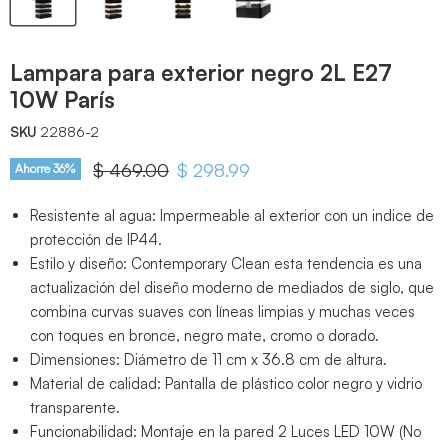
Lampara para exterior negro 2L E27
10W París
SKU
22886-2
Precio original
$ 469.00
Precio actual
$ 298.99
Ahorre
36
%
Resistente al agua: Impermeable al exterior con un indice de
protección de IP44.
Estilo y diseño: Contemporary Clean esta tendencia es una
actualización del diseño moderno de mediados de siglo, que
combina curvas suaves con líneas limpias y muchas veces
con toques en bronce, negro mate, cromo o dorado.
Dimensiones: Diámetro de 11 cm x 36.8 cm de altura.
Material de calidad: Pantalla de plástico color negro y vidrio
transparente.
Funcionabilidad: Montaje en la pared 2 Luces LED 10W (No