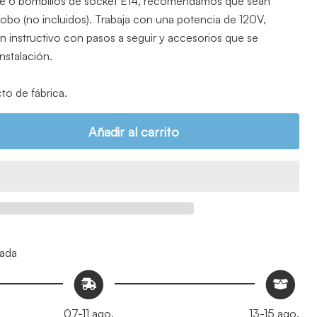
iere 6 bombillos de socket E14, recomendamos que sean
obo (no incluidos). Trabaja con una potencia de 120V,
on instructivo con pasos a seguir y accesorios que se
instalación.
to de fábrica.
Añadir al carrito
mada
07-11 ago.
13-15 ago.