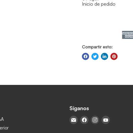
Inicio de pedido
Compartir esto:
Síganos
AA
Encuéntrenos en Correo ele
Encuéntrenos en Face
Encuéntrenos en
Encuéntren
erior