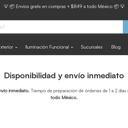
💡 📦 Envíos gratis en compras + $849 a todo México 📦 💡
Exterior
Iluminación Funcional
Sucursales
Blog
Disponibilidad y envío inmediato
nvío inmediato.
Tiempo de preparación de órdenes de 1 a 2 días u
todo México.