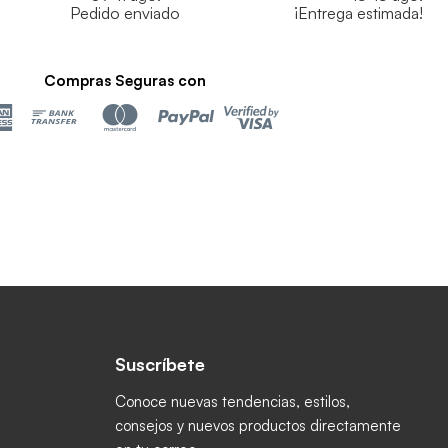
Pedido enviado
¡Entrega estimada!
Compras Seguras con
Suscríbete
ctrónico
book
 Instagram
os en YouTube
Conoce nuevas tendencias, estilos,
consejos y nuevos productos directamente