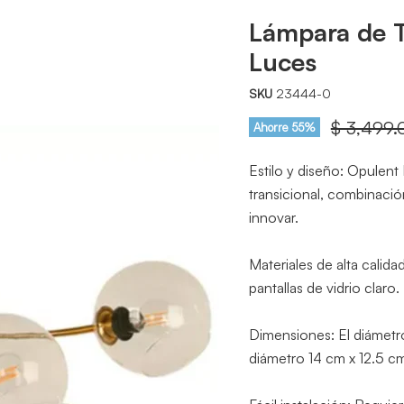
Lámpara de 
Luces
SKU
23444-0
Precio or
$ 3,499.
Ahorre
55
%
Estilo y diseño: Opulent L
transicional, combinació
innovar.
Materiales de alta calid
pantallas de vidrio claro.
Dimensiones: El diámetr
diámetro 14 cm x 12.5 cm