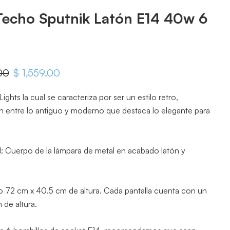
Techo Sputnik Latón E14 40w 6
iginal
00
Precio actual
$ 1,559.00
ights la cual se caracteriza por ser un estilo retro,
n entre lo antiguo y moderno que destaca lo elegante para
ad: Cuerpo de la lámpara de metal en acabado latón y
o 72 cm x 40.5 cm de altura. Cada pantalla cuenta con un
 de altura.