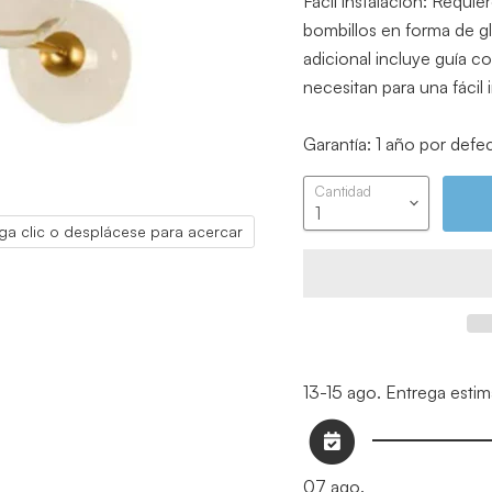
Fácil instalación: Requ
bombillos en forma de gl
adicional incluye guía c
necesitan para una fácil 
Garantía: 1 año por defec
Cantidad
ga clic o desplácese para acercar
13-15 ago.
Entrega esti
07 ago.