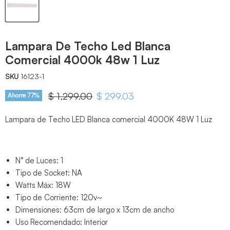
Lampara De Techo Led Blanca
Comercial 4000k 48w 1 Luz
SKU
16123-1
Precio original
$ 1,299.00
Precio actual
$ 299.03
Ahorre
77
%
Lampara de Techo LED Blanca comercial 4000K 48W 1 Luz
N° de Luces: 1
Tipo de Socket: NA
Watts Máx: 18W
Tipo de Corriente: 120v~
Dimensiones: 63cm de largo x 13cm de ancho
Uso Recomendado: Interior