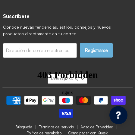
Suscríbete
Conoce nuevas tendencias, estilos, consejos y nuevos
productos directamente en tu correo.
Registrarse
Dirección de correo electrónico
País
México
(MXN $)
Búsqueda
Términos del servicio
Aviso de Privacidad
Política de reembolso
Cómo pagar con Kueski