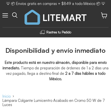
💡 📦 Envíos gratis en compras + $849 a todo México 📦 💡
Menú
Ver ca
Rastrea tu Pedido
Disponibilidad y envío inmediato
Este producto está en nuestro almacén, disponible para envío
inmediato.
Tiempo de preparación de órdenes de 1 a 2 días una
vez pagado, llega a destino final de
2 a 7 días hábiles a todo
México.
Inicio
Lámpara Colgante Lumicentro Acabado en Cromo 50 W de 7
Luces