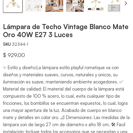
Lámpara de Techo Vintage Blanco Mate
Oro 40W E27 3 Luces
SKU
32344-1
Precio actual
$ 929.00
✨ Estilo y diseño:La lámpara estilo playful romatique va con
diseños y materiales suaves, curvos, naturales y únicos, su
iluminación es suave, manteniendo ambiente acogedores. ✅
Material de calidad: El material del cuerpo de la lámpara está
compuesto de 100 % acero, lo cual, evita cualquier tipo de
fricciones, los bombillos se encuentran expuestos, lo cual, logra
una mayor apertura de la luz. Acabado de cuerpo en blanco
mate y detalles en color oro. 📐 Dimensiones: Las medidas de la
lámpara son de largo 27 cm de diámetro x alto 18 cm. 🛠️ Fácil
instalación: Incluye todos los accesorios que se necesitan y una