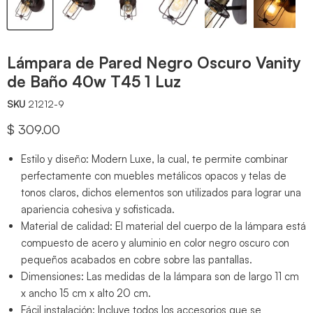
Lámpara de Pared Negro Oscuro Vanity
de Baño 40w T45 1 Luz
SKU
21212-9
Precio actual
$ 309.00
Estilo y diseño: Modern Luxe, la cual, te permite combinar
perfectamente con muebles metálicos opacos y telas de
tonos claros, dichos elementos son utilizados para lograr una
apariencia cohesiva y sofisticada.
Material de calidad: El material del cuerpo de la lámpara está
compuesto de acero y aluminio en color negro oscuro con
pequeños acabados en cobre sobre las pantallas.
Dimensiones: Las medidas de la lámpara son de largo 11 cm
x ancho 15 cm x alto 20 cm.
Fácil instalación: Incluye todos los accesorios que se