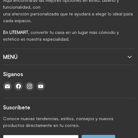
Aquí encontrarás las mejores opciones en estilo, diseño y
funcionalidad, con
una atención personalizada que te ayudará a elegir lo ideal para
cada espacio.
En LITEMART
, convertir tu casa en un lugar más cómodo y
estético es nuestra especialidad.
MENÚ
Síganos
Encuéntrenos en Correo electrónico
Encuéntrenos en Facebook
Encuéntrenos en Instagram
Encuéntrenos en YouTube
Suscríbete
Conoce nuevas tendencias, estilos, consejos y nuevos
productos directamente en tu correo.