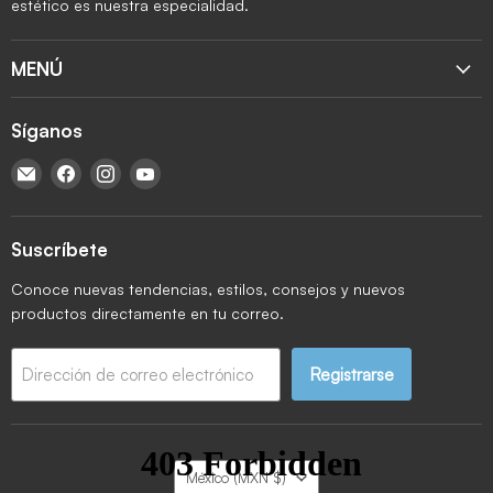
estético es nuestra especialidad.
MENÚ
Síganos
Encuéntrenos en Correo electrónico
Encuéntrenos en Facebook
Encuéntrenos en Instagram
Encuéntrenos en YouTube
Suscríbete
Conoce nuevas tendencias, estilos, consejos y nuevos
productos directamente en tu correo.
Registrarse
Dirección de correo electrónico
País
México
(MXN $)