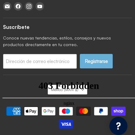
Encuéntrenos en Correo electrónico
Encuéntrenos en Facebook
Encuéntrenos en Instagram
Encuéntrenos en YouTube
Suscríbete
Conoce nuevas tendencias, estilos, consejos y nuevos
productos directamente en tu correo.
Registrarse
Dirección de correo electrónico
País
México
(MXN $)