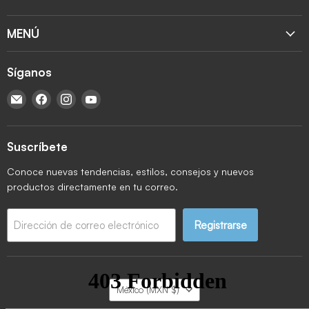
MENÚ
Síganos
Encuéntrenos en Correo electrónico
Encuéntrenos en Facebook
Encuéntrenos en Instagram
Encuéntrenos en YouTube
Suscríbete
Conoce nuevas tendencias, estilos, consejos y nuevos
productos directamente en tu correo.
Registrarse
Dirección de correo electrónico
País
México
(MXN $)