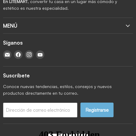
En LITEMART
, convertir tu casa en un lugar más cómodo y
estético es nuestra especialidad.
MENÚ
Síganos
Encuéntrenos en Correo electrónico
Encuéntrenos en Facebook
Encuéntrenos en Instagram
Encuéntrenos en YouTube
Suscríbete
Conoce nuevas tendencias, estilos, consejos y nuevos
productos directamente en tu correo.
Registrarse
Dirección de correo electrónico