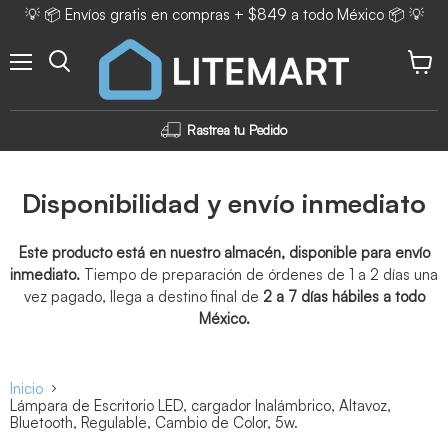
💡 📦 Envíos gratis en compras + $849 a todo México 📦 💡
Menú
Ver ca
Rastrea tu Pedido
Disponibilidad y envío inmediato
Este producto está en nuestro almacén, disponible para envío
inmediato.
Tiempo de preparación de órdenes de 1 a 2 días una
vez pagado, llega a destino final de
2 a 7 días hábiles a todo
México.
Inicio
Lámpara de Escritorio LED, cargador Inalámbrico, Altavoz,
Bluetooth, Regulable, Cambio de Color, 5w.