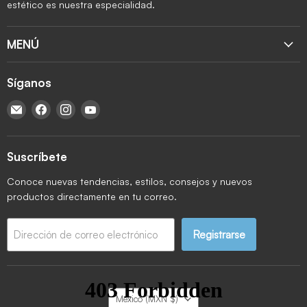
estético es nuestra especialidad.
MENÚ
Síganos
Encuéntrenos en Correo electrónico
Encuéntrenos en Facebook
Encuéntrenos en Instagram
Encuéntrenos en YouTube
Suscríbete
Conoce nuevas tendencias, estilos, consejos y nuevos
productos directamente en tu correo.
Registrarse
Dirección de correo electrónico
País
México
(MXN $)