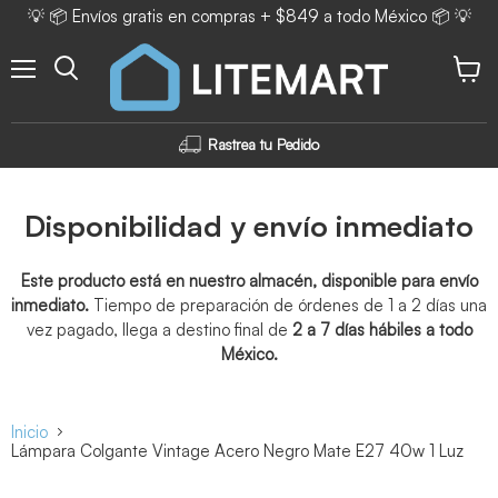
💡 📦 Envíos gratis en compras + $849 a todo México 📦 💡
Menú
Ver ca
Rastrea tu Pedido
Disponibilidad y envío inmediato
Este producto está en nuestro almacén, disponible para envío
inmediato.
Tiempo de preparación de órdenes de 1 a 2 días una
vez pagado, llega a destino final de
2 a 7 días hábiles a todo
México.
Inicio
Lámpara Colgante Vintage Acero Negro Mate E27 40w 1 Luz