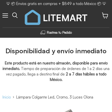
💡 📦 Envíos gratis en compras + $849 a todo México 📦 💡
Menú
Ver ca
Rastrea tu Pedido
Disponibilidad y envío inmediato
Este producto está en nuestro almacén, disponible para envío
inmediato.
Tiempo de preparación de órdenes de 1 a 2 días una
vez pagado, llega a destino final de
2 a 7 días hábiles a todo
México.
Inicio
Lámpara Colgante Led, Cromo, 3 Luces Olona