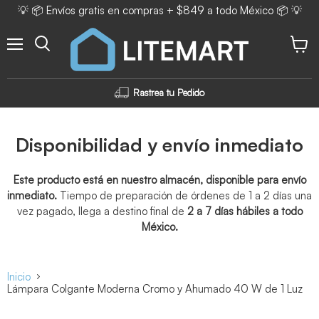
💡 📦 Envíos gratis en compras + $849 a todo México 📦 💡
Menú
Ver ca
Rastrea tu Pedido
Disponibilidad y envío inmediato
Este producto está en nuestro almacén, disponible para envío
inmediato.
Tiempo de preparación de órdenes de 1 a 2 días una
vez pagado, llega a destino final de
2 a 7 días hábiles a todo
México.
Inicio
Lámpara Colgante Moderna Cromo y Ahumado 40 W de 1 Luz