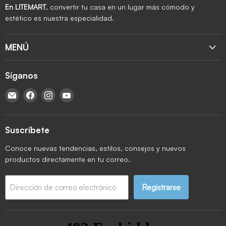
En LITEMART
, convertir tu casa en un lugar más cómodo y
estético es nuestra especialidad.
MENÚ
Síganos
Encuéntrenos en Correo electrónico
Encuéntrenos en Facebook
Encuéntrenos en Instagram
Encuéntrenos en YouTube
Suscríbete
Conoce nuevas tendencias, estilos, consejos y nuevos
productos directamente en tu correo.
Registrarse
Dirección de correo electrónico