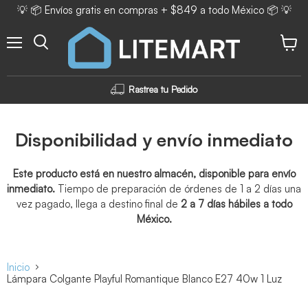
💡 📦 Envíos gratis en compras + $849 a todo México 📦 💡
Menú
Ver ca
Rastrea tu Pedido
Disponibilidad y envío inmediato
Este producto está en nuestro almacén, disponible para envío
inmediato.
Tiempo de preparación de órdenes de 1 a 2 días una
vez pagado, llega a destino final de
2 a 7 días hábiles a todo
México.
Inicio
Lámpara Colgante Playful Romantique Blanco E27 40w 1 Luz