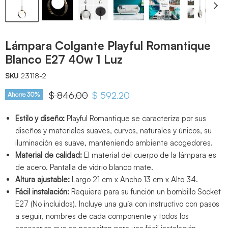
Lámpara Colgante Playful Romantique
Blanco E27 40w 1 Luz
SKU
23118-2
Precio original
$ 846.00
Precio actual
$ 592.20
Ahorre
30
%
Estilo y diseño:
Playful Romantique se caracteriza por sus
diseños y materiales suaves, curvos, naturales y únicos, su
iluminación es suave, manteniendo ambiente acogedores.
Material de calidad:
El material del cuerpo de la lámpara es
de acero. Pantalla de vidrio blanco mate.
Altura ajustable:
Largo 21 cm x Ancho 13 cm x Alto 34.
Fácil instalación:
Requiere para su función un bombillo Socket
E27 (No incluidos). Incluye una guía con instructivo con pasos
a seguir, nombres de cada componente y todos los