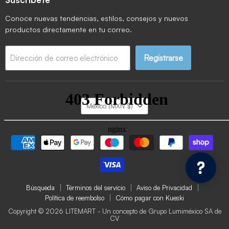
Conoce nuevas tendencias, estilos, consejos y nuevos
productos directamente en tu correo.
Registrarse
Dirección de correo electrónico
País
México
(MXN $)
Búsqueda
Términos del servicio
Aviso de Privacidad
Política de reembolso
Cómo pagar con Kueski
Copyright © 2026 LITEMART - Un concepto de Grupo Lumiméxico SA de
CV