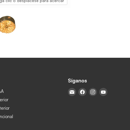
ga clic o desplácese para acercar
Síganos
AA
Encuéntrenos en Correo ele
Encuéntrenos en Face
Encuéntrenos en
Encuéntren
erior
terior
ncional