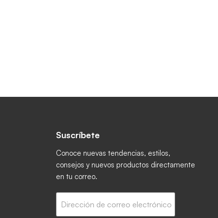
Suscríbete
ctrónico
book
 Instagram
os en YouTube
Conoce nuevas tendencias, estilos,
consejos y nuevos productos directamente
en tu correo.
Dirección de correo electrónico