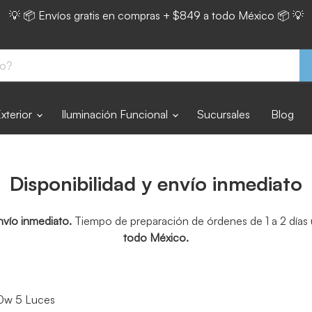
💡 📦 Envíos gratis en compras + $849 a todo México 📦 💡
Exterior
Iluminación Funcional
Sucursales
Blog
Disponibilidad y envío inmediato
nvío inmediato.
Tiempo de preparación de órdenes de 1 a 2 días u
todo México.
0w 5 Luces