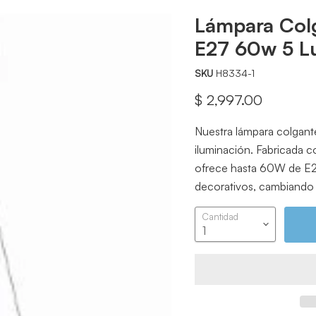
Lámpara Col
E27 60w 5 L
SKU
H8334-1
Precio actual
$ 2,997.00
Nuestra lámpara colgant
iluminación. Fabricada c
ofrece hasta 60W de E2
decorativos, cambiando e
Cantidad