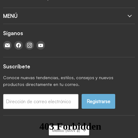
MENÚ
Síganos
Encuéntrenos en Correo electrónico
Encuéntrenos en Facebook
Encuéntrenos en Instagram
Encuéntrenos en YouTube
Suscríbete
Conoce nuevas tendencias, estilos, consejos y nuevos
productos directamente en tu correo.
Registrarse
Dirección de correo electrónico
País
México
(MXN $)