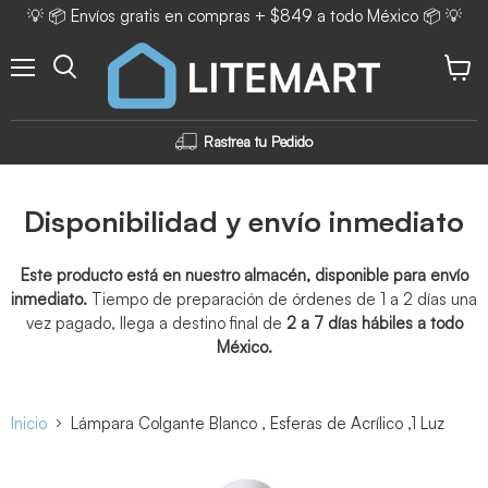
💡 📦 Envíos gratis en compras + $849 a todo México 📦 💡
Menú
Ver ca
Rastrea tu Pedido
Disponibilidad y envío inmediato
Este producto está en nuestro almacén, disponible para envío
inmediato.
Tiempo de preparación de órdenes de 1 a 2 días una
vez pagado, llega a destino final de
2 a 7 días hábiles a todo
México.
Inicio
Lámpara Colgante Blanco , Esferas de Acrílico ,1 Luz