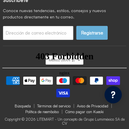
Suscríbete
Conoce nuevas tendencias, estilos, consejos y nuevos
productos directamente en tu correo.
Registrarse
Dirección de correo electrónico
País
México
(MXN $)
Búsqueda
Términos del servicio
Aviso de Privacidad
Política de reembolso
Cómo pagar con Kueski
Copyright © 2026 LITEMART - Un concepto de Grupo Lumiméxico SA de
CV