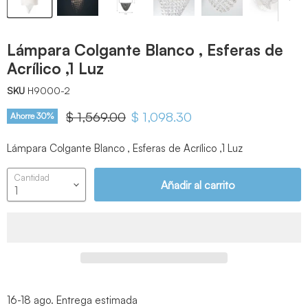
Lámpara Colgante Blanco , Esferas de
Acrílico ,1 Luz
SKU
H9000-2
Precio original
$ 1,569.00
Precio actual
$ 1,098.30
Ahorre
30
%
Lámpara Colgante Blanco , Esferas de Acrílico ,1 Luz
Cantidad
Añadir al carrito
16-18 ago.
Entrega estimada