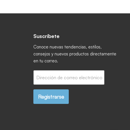
Suscríbete
ctrónico
book
 Instagram
os en YouTube
Conoce nuevas tendencias, estilos,
consejos y nuevos productos directamente
en tu correo.
Dirección de correo electrónico
Registrarse