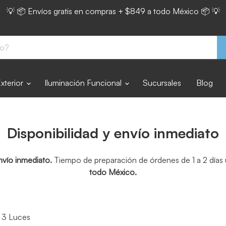
💡 📦 Envíos gratis en compras + $849 a todo México 📦 💡
Exterior
Iluminación Funcional
Sucursales
Blog
Disponibilidad y envío inmediato
nvío inmediato.
Tiempo de preparación de órdenes de 1 a 2 días u
todo México.
 3 Luces