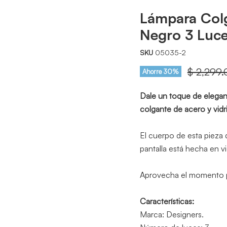
Lámpara Col
Negro 3 Luc
SKU
05035-2
Precio or
$ 2,299.
Ahorre
30
%
Dale un toque de eleganc
colgante de acero y vidr
El cuerpo de esta pieza 
pantalla está hecha en vi
Aprovecha el momento pa
Características:
Marca: Designers.