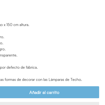
o x 150 cm altura.
ro.
io.
gro.
ansparente.
 por defecto de fábrica.
as formas de decorar con las Lámparas de Techo.
Añadir al carrito