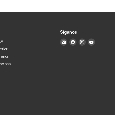
Síganos
AA
Encuéntrenos en Correo ele
Encuéntrenos en Face
Encuéntrenos en
Encuéntren
erior
terior
ncional