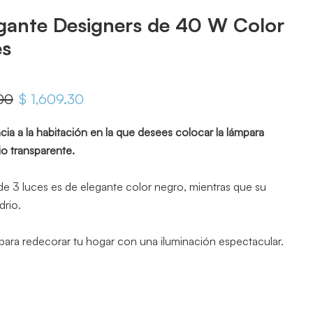
gante Designers de 40 W Color
es
iginal
00
Precio actual
$ 1,609.30
ia a la habitación en la que desees colocar la lámpara
io transparente.
de 3 luces es de elegante color negro, mientras que su
drio.
ra redecorar tu hogar con una iluminación espectacular.