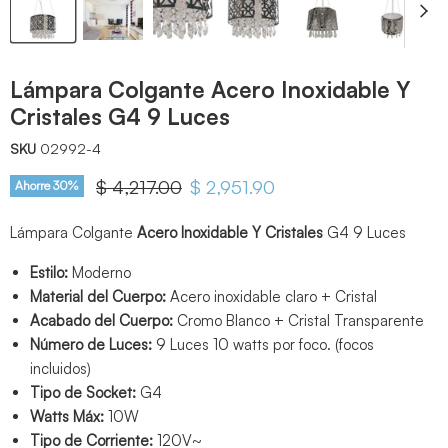
Lámpara Colgante Acero Inoxidable Y
Cristales G4 9 Luces
SKU
02992-4
Precio original
$ 4,217.00
Precio actual
$ 2,951.90
Ahorre
30
%
Lámpara Colgante
Acero Inoxidable Y Cristales
G4 9 Luces
Estilo:
Moderno
Material del Cuerpo:
Acero inoxidable claro + Cristal
Acabado del Cuerpo:
Cromo Blanco + Cristal Transparente
Número de Luces:
9 Luces 10 watts por foco. (focos
incluidos)
Tipo de Socket:
G4
Watts Máx:
10W
Tipo de Corriente:
120V~