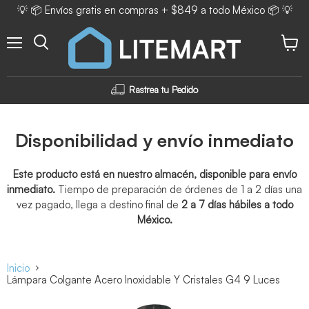
💡 📦 Envíos gratis en compras + $849 a todo México 📦 💡
Menú
Ver ca
Rastrea tu Pedido
Disponibilidad y envío inmediato
Este producto está en nuestro almacén, disponible para envío
inmediato.
Tiempo de preparación de órdenes de 1 a 2 días una
vez pagado, llega a destino final de
2 a 7 días hábiles a todo
México.
Inicio
Lámpara Colgante Acero Inoxidable Y Cristales G4 9 Luces