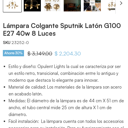
Lámpara Colgante Sputnik Latón G100
E27 40w 8 Luces
SKU
23252-0
Precio original
$ 3,149.00
Precio actual
$ 2,204.30
Ahorre
30
%
Estilo y diseño: Opulent Lights la cual se caracteriza por ser
un estilo retro, transicional, combinación entre lo antiguo y
moderno que destaca lo elegante para innovar.
Material de calidad: Los materiales de la lámpara son acero
en acabado latón.
Medidas: El diámetro de la lámpara es de 44 cm X 51 cm de
ancho, el tubo central mide 25 cm de altura X 1 cm de
diámetro.
Fácil instalación: La lámpara cuenta con todos los accesorios