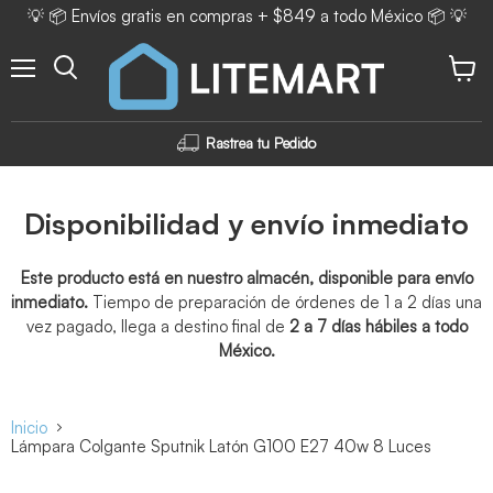
💡 📦 Envíos gratis en compras + $849 a todo México 📦 💡
Menú
Ver ca
Rastrea tu Pedido
Disponibilidad y envío inmediato
Este producto está en nuestro almacén, disponible para envío
inmediato.
Tiempo de preparación de órdenes de 1 a 2 días una
vez pagado, llega a destino final de
2 a 7 días hábiles a todo
México.
Inicio
Lámpara Colgante Sputnik Latón G100 E27 40w 8 Luces