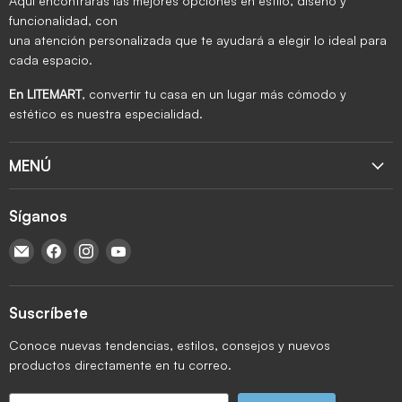
Aquí encontrarás las mejores opciones en estilo, diseño y
funcionalidad, con
una atención personalizada que te ayudará a elegir lo ideal para
cada espacio.
En LITEMART
, convertir tu casa en un lugar más cómodo y
estético es nuestra especialidad.
MENÚ
Síganos
Encuéntrenos en Correo electrónico
Encuéntrenos en Facebook
Encuéntrenos en Instagram
Encuéntrenos en YouTube
Suscríbete
Conoce nuevas tendencias, estilos, consejos y nuevos
productos directamente en tu correo.