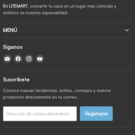
En LITEMART
, convertir tu casa en un lugar más cómodo y
estético es nuestra especialidad.
MENÚ
Síganos
Encuéntrenos en Correo electrónico
Encuéntrenos en Facebook
Encuéntrenos en Instagram
Encuéntrenos en YouTube
Suscríbete
Conoce nuevas tendencias, estilos, consejos y nuevos
productos directamente en tu correo.
Registrarse
Dirección de correo electrónico