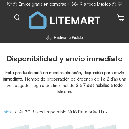
💡 📦 Envíos gratis en compras + $849 a todo México 📦 💡
Menú
Ver ca
Rastrea tu Pedido
Disponibilidad y envío inmediato
Este producto está en nuestro almacén, disponible para envío
inmediato.
Tiempo de preparación de órdenes de 1 a 2 días una
vez pagado, llega a destino final de
2 a 7 días hábiles a todo
México.
Inicio
Kit 20 Bases Empotrable Mr16 Plata 50w 1 Luz