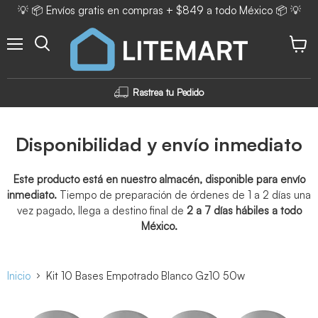
💡 📦 Envíos gratis en compras + $849 a todo México 📦 💡
Menú
Ver ca
Rastrea tu Pedido
Disponibilidad y envío inmediato
Este producto está en nuestro almacén, disponible para envío
inmediato.
Tiempo de preparación de órdenes de 1 a 2 días una
vez pagado, llega a destino final de
2 a 7 días hábiles a todo
México.
Inicio
Kit 10 Bases Empotrado Blanco Gz10 50w