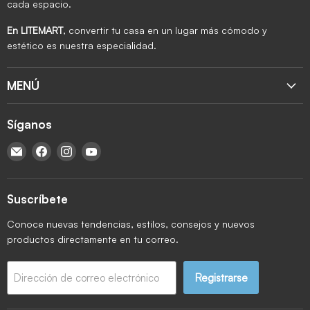
cada espacio.
En LITEMART
, convertir tu casa en un lugar más cómodo y
estético es nuestra especialidad.
MENÚ
Síganos
Encuéntrenos en Correo electrónico
Encuéntrenos en Facebook
Encuéntrenos en Instagram
Encuéntrenos en YouTube
Suscríbete
Conoce nuevas tendencias, estilos, consejos y nuevos
productos directamente en tu correo.
Registrarse
Dirección de correo electrónico