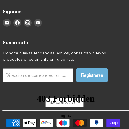
Síganos
Encuéntrenos en Correo electrónico
Encuéntrenos en Facebook
Encuéntrenos en Instagram
Encuéntrenos en YouTube
Suscríbete
Conoce nuevas tendencias, estilos, consejos y nuevos
productos directamente en tu correo.
Registrarse
Dirección de correo electrónico
País
México
(MXN $)