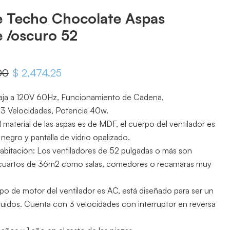
e Techo Chocolate Aspas
 /oscuro 52
iginal
00
Precio actual
$ 2,474.25
baja a 120V 60Hz, Funcionamiento de Cadena,
3 Velocidades, Potencia 40w.
l material de las aspas es de MDF, el cuerpo del ventilador es
egro y pantalla de vidrio opalizado.
itación: Los ventiladores de 52 pulgadas o más son
cuartos de 36m2 como salas, comedores o recamaras muy
tipo de motor del ventilador es AC, está diseñado para ser un
 ruidos. Cuenta con 3 velocidades con interruptor en reversa