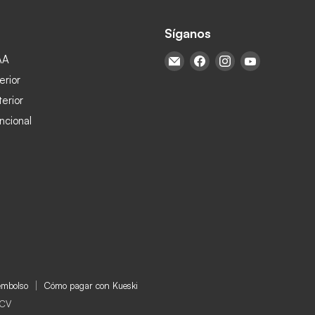
Síganos
AA
Encuéntrenos en Correo ele
Encuéntrenos en Face
Encuéntrenos en
Encuéntren
erior
terior
ncional
eembolso
Cómo pagar con Kueski
 CV