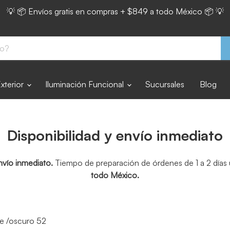
💡 📦 Envíos gratis en compras + $849 a todo México 📦 💡
Exterior
Iluminación Funcional
Sucursales
Blog
Disponibilidad y envío inmediato
nvío inmediato.
Tiempo de preparación de órdenes de 1 a 2 días u
todo México.
e /oscuro 52