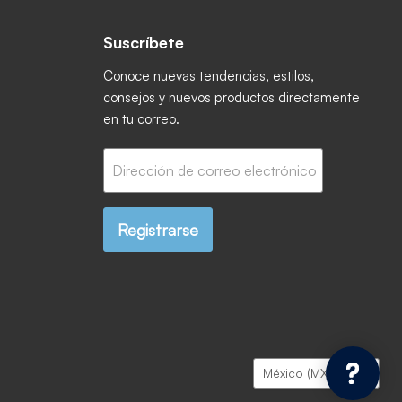
Suscríbete
ctrónico
book
 Instagram
os en YouTube
Conoce nuevas tendencias, estilos,
consejos y nuevos productos directamente
en tu correo.
Dirección de correo electrónico
Registrarse
País
México
(MXN $)