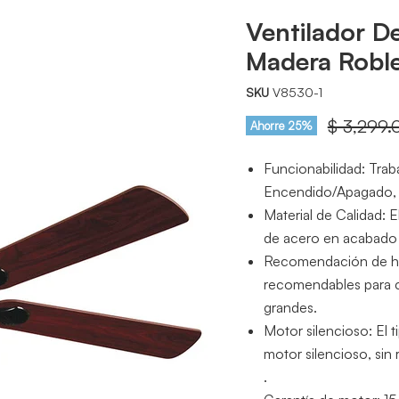
Ventilador D
Madera Roble
SKU
V8530-1
Precio or
$ 3,299.
Ahorre
25
%
Funcionabilidad: Tra
Encendido/Apagado, 
Material de Calidad: E
de acero en acabado n
Recomendación de hab
recomendables para 
grandes.
Motor silencioso: El 
motor silencioso, sin
.